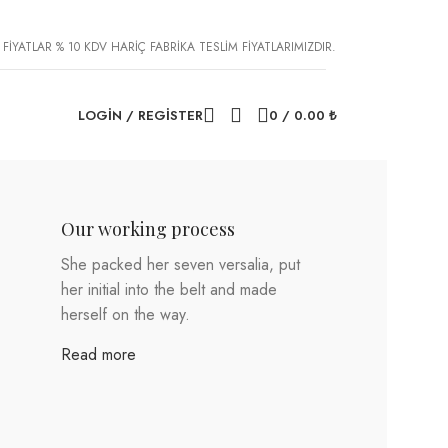
 FİYATLAR % 10 KDV HARİÇ FABRİKA TESLİM FİYATLARIMIZDIR.
LOGIN / REGISTER
0
/
0.00
₺
Our working process
She packed her seven versalia, put
her initial into the belt and made
herself on the way.
Read more