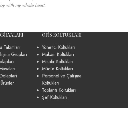
joy with my whole heart.
OBILYALARI
OFIS KOLTUKLARI
a Takımları
Yönetici Koltukları
lışma Grupları
Makam Koltukları
lapları
Misafir Koltukları
Masaları
Müdür Koltukları
Dolapları
Personel ve Çalışma
 Ürünler
Koltukları
Toplantı Koltukları
Şef Koltukları