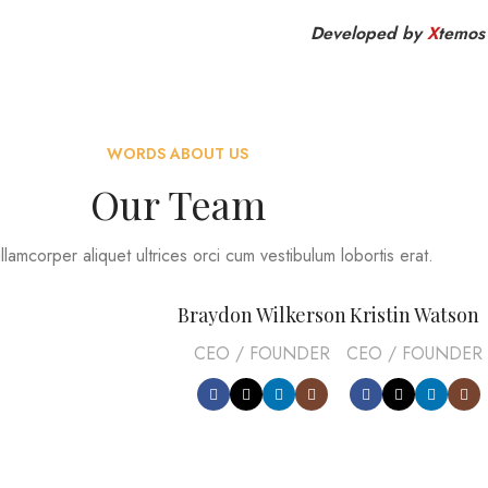
Developed by
X
temos
WORDS ABOUT US
Our Team
llamcorper aliquet ultrices orci cum vestibulum lobortis erat.
Braydon Wilkerson
Kristin Watson
CEO / FOUNDER
CEO / FOUNDER