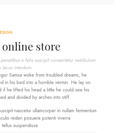
ESIGN
 online store
 penatibus a felis suscipit consectetur vestibulum
s lacus interdum.
gor Samsa woke from troubled dreams, he
d in his bed into a horrible vermin. He lay on
 if he lifted his head a little he could see his
med and divided by arches into stiff.
uscipit nascetur ullamcorper in nullam fermentum
culis reden posuere potenti viverra
 tellus suspendisse