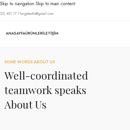
Skip to navigation
Skip to main content
532) 401 17 11
argetaofis@gmail.com
ANASAYFA
ÜRÜNLER
İLETIŞIM
SOME WORDS ABOUT US
Well-coordinated
teamwork speaks
About Us