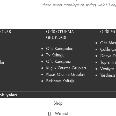
these sweet mornings of spring which I en
KOLARI
OFIS OTURMA
OFIS M
GRUPLARI
Ofis Mas
Ofis Kanepeleri
Çoklu Ça
Tv Koltuğu
Dosya Do
Ofis Kanepesi
lar
Toplantı 
Küçük Oturma Grupları
Vestiyer 
Klasik Oturma Grupları
Yardımcı
Bekleme Koltuğu
bilyaları
.
Shop
Wishlist