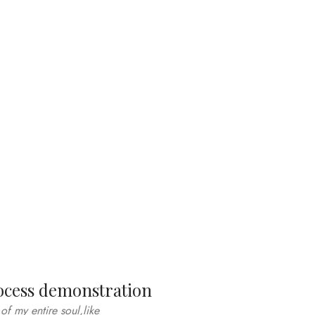
PROJECTS COMPLETED
ocess demonstration
of my entire soul,like