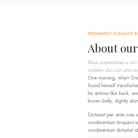
SEEMINGLY ELEGANT D
About our
Risus suspendisse a orci
sodales dui cum ultricie
One morning, when Gre
found himself transforme
his armour-like back, and
brown belly, slightly do
Dictumst per ante cras s
condimentum torquent ia
condimentum dictumst id