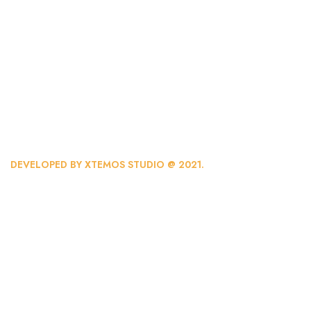
DEVELOPED BY XTEMOS STUDIO @ 2021.
We work through every asp
the planning
WE DO IT FOR YOU WITH LOVE