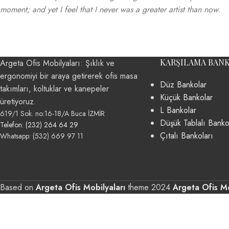
moment; and yet I feel that I never was a greater artist than now.
KARŞILAMA BAN
Argeta Ofis Mobilyaları: Şıklık ve
ergonomiyi bir araya getirerek ofis masa
Düz Bankolar
takımları, koltuklar ve kanepeler
Küçük Bankolar
üretiyoruz.
L Bankolar
619/1 Sok. no:16-18/A Buca İZMİR
Düşük Tablalı Banko
Telefon: (232) 264 64 29
Çıtalı Bankoları
Whatsapp: (532) 669 97 11
Based on
Argeta Ofis Mobilyaları
theme
2024
Argeta Ofis Mo