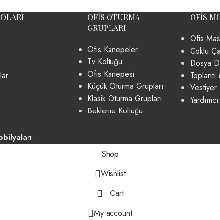
KOLARI
OFIS OTURMA
OFIS M
GRUPLARI
Ofis Mas
Ofis Kanepeleri
Çoklu Ça
Tv Koltuğu
Dosya Do
Ofis Kanepesi
lar
Toplantı 
Küçük Oturma Grupları
Vestiyer 
Klasik Oturma Grupları
Yardımcı
Bekleme Koltuğu
bilyaları
.
Shop
Wishlist
Cart
My account