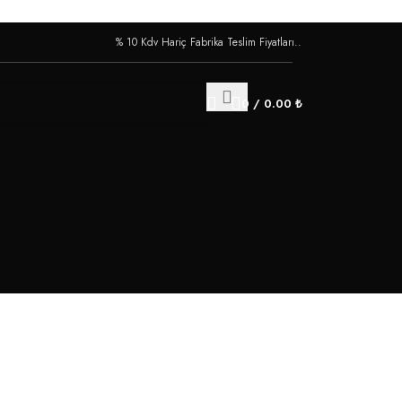
% 10 Kdv Hariç Fabrika Teslim Fiyatları..
0
/
0.00
₺