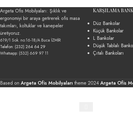
KARŞILAMA BAN
Argeta Ofis Mobilyaları: Şıklık ve
ergonomiyi bir araya getirerek ofis masa
Düz Bankolar
takımları, koltuklar ve kanepeler
Küçük Bankolar
üretiyoruz.
L Bankolar
619/1 Sok. no:16-18/A Buca İZMİR
Düşük Tablalı Banko
Telefon: (232) 264 64 29
Çıtalı Bankoları
Whatsapp: (532) 669 97 11
Based on
Argeta Ofis Mobilyaları
theme
2024
Argeta Ofis Mo