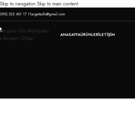
Skip to navigation
Skip to main content
+090) 532 401 17 11
argetaofis@gmail.com
ANASAYFA
ÜRÜNLER
İLETIŞIM