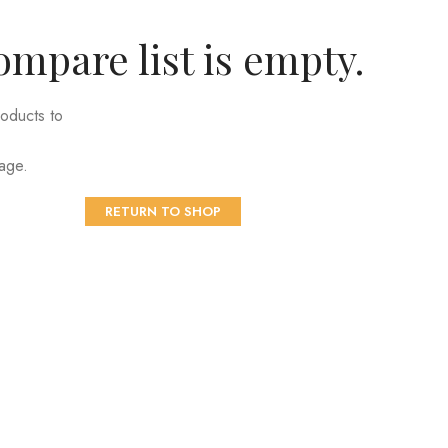
mpare list is empty.
oducts to
page.
RETURN TO SHOP