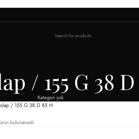
ap / 155 G 38 D
Kategori yok
olap / 155 G 38 D 85 H
 ürün bulunamadı.