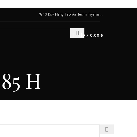
% 10 Kdv Hariç Fabrika Teslim Fiyatları..
0
/
0.00
₺
 85 H