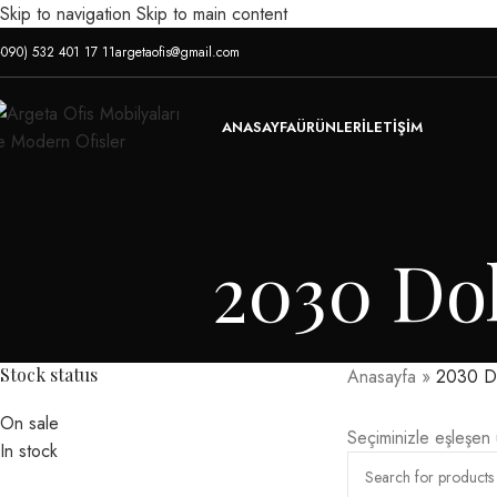
Skip to navigation
Skip to main content
+090) 532 401 17 11
argetaofis@gmail.com
ANASAYFA
ÜRÜNLER
İLETIŞIM
2030 Dol
Stock status
Anasayfa
»
2030 D
On sale
Seçiminizle eşleşen
In stock