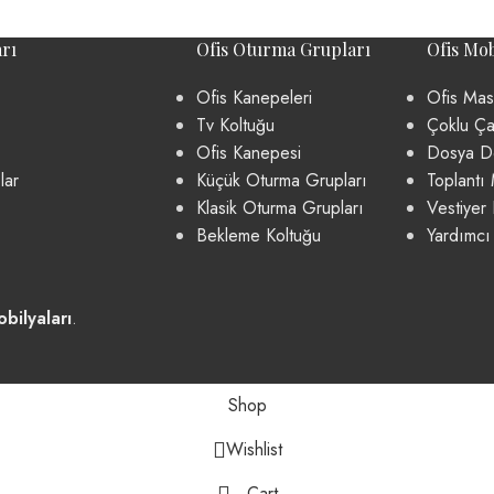
rı
Ofis Oturma Grupları
Ofis Mob
Ofis Kanepeleri
Ofis Mas
Tv Koltuğu
Çoklu Ça
Ofis Kanepesi
Dosya Do
lar
Küçük Oturma Grupları
Toplantı 
Klasik Oturma Grupları
Vestiyer 
Bekleme Koltuğu
Yardımcı
bilyaları
.
Shop
Wishlist
Cart