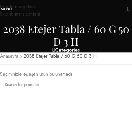
Skip to navigation
MENU
Skip to main content
2038 Etejer Tabla / 60 G 50
D 3 H
Categories
Anasayfa
»
2038 Etejer Tabla / 60 G 50 D 3 H
Seçiminizle eşleşen ürün bulunamadı.