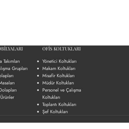
BILYALARI
OFIS KOLTUKLARI
a Takımları
Yönetici Koltukları
YARDIMCI ÜRÜNLER
lışma Grupları
Makam Koltukları
lapları
Misafir Koltukları
Bilgisayar Kasa Taşıyıcı
Masaları
Müdür Koltukları
Keson
Dolapları
Personel ve Çalışma
 Ürünler
Koltukları
Priz aparatları
Toplantı Koltukları
Şef Koltukları