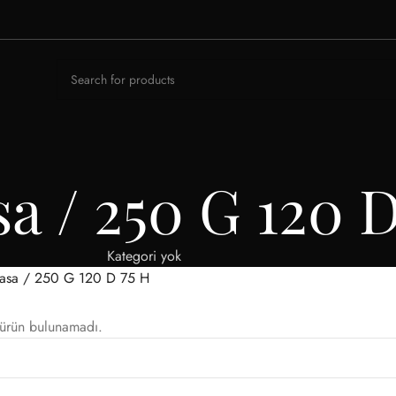
a / 250 G 120 D
Kategori yok
asa / 250 G 120 D 75 H
 ürün bulunamadı.