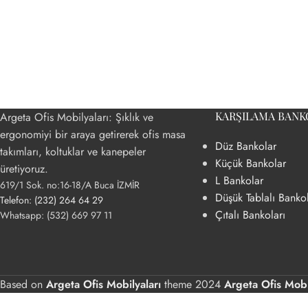
KARŞILAMA BANK
Argeta Ofis Mobilyaları: Şıklık ve
ergonomiyi bir araya getirerek ofis masa
Düz Bankolar
takımları, koltuklar ve kanepeler
BÜRO ÇALIŞMA MASALARI
DOLAP ÇÖZÜMLER
Küçük Bankolar
üretiyoruz.
L Bankolar
619/1 Sok. no:16-18/A Buca İZMİR
Makam Masaları
Camlı Dolap Çözüml
Düşük Tablalı Banko
Telefon: (232) 264 64 29
Personel Masaları
Çekmeceli Dolap Çö
Çıtalı Bankoları
Whatsapp: (532) 669 97 11
Yönetici Masaları
Kapaklı Dolap Çözüm
Kapaksız Dolap Çözü
Öğretmen Dolapları
Based on
Argeta Ofis Mobilyaları
theme
2024
Argeta Ofis Mobi
Yarım Kapaklı Dolap