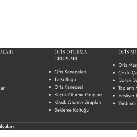
OLARI
OFIS OTURMA
OFIS MO
GRUPLARI
Ofis Mas
Ofis Kanepeleri
I
PERSONEL ÇALIŞMA
TOPLANTI MASASI
Çoklu Ça
MASALARI
Tv Koltuğu
Dosya Do
eri
Dikdörtgen Toplantı Masası
Ofis Kanepesi
lar
Toplantı 
2 Li Personel Çalışma Masaları
zümleri
Kare Toplantı Masası
Küçük Oturma Grupları
Vestiyer 
4 Lü Personel Çalışma Masaları
Klasik Oturma Grupları
Yardımcı
leri
Oval Toplantı Masası
Bekleme Koltuğu
mleri
U Toplantı Masası
Yuvarlak Toplantı Masası
lyaları
.
 Çözümleri