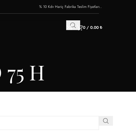
% 10 Kdv Hariç Fabrika Teslim Fiyatları..
0
/
0.00
₺
 75 H