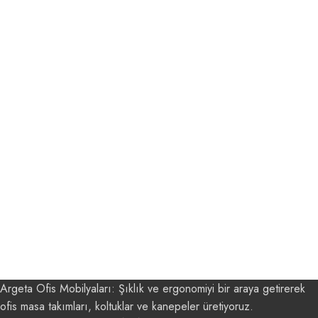
Argeta Ofis Mobilyaları: Şıklık ve ergonomiyi bir araya getirerek
ofis masa takımları, koltuklar ve kanepeler üretiyoruz.