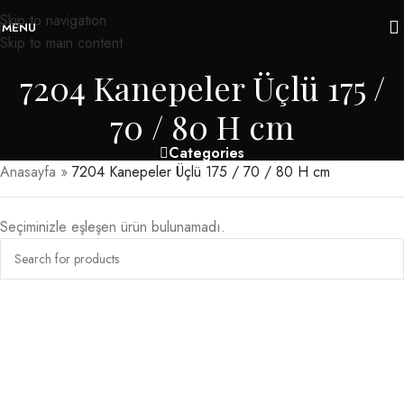
Skip to navigation
MENU
Skip to main content
7204 Kanepeler Üçlü 175 /
70 / 80 H cm
Categories
Anasayfa
»
7204 Kanepeler Üçlü 175 / 70 / 80 H cm
Seçiminizle eşleşen ürün bulunamadı.