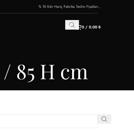
% 10 Kdv Hariç Fabrika Teslim Fiyatları..
0
/
0.00
₺
 / 85 H cm