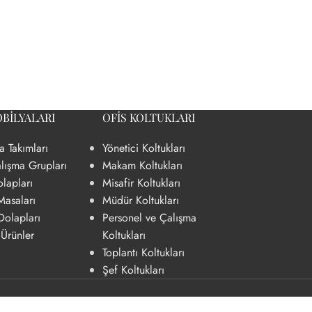
BILYALARI
OFIS KOLTUKLARI
a Takımları
Yönetici Koltukları
YARDIMCI ÜRÜNLER
lışma Grupları
Makam Koltukları
lapları
Misafir Koltukları
Bilgisayar Kasa Taşıyıcı
Masaları
Müdür Koltukları
Keson
Dolapları
Personel ve Çalışma
 Ürünler
Koltukları
Priz aparatları
Toplantı Koltukları
Şef Koltukları