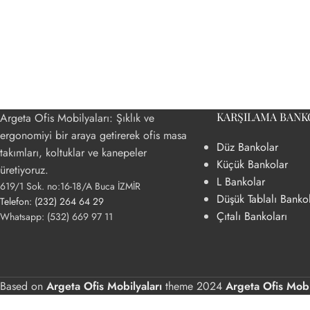
KARŞILAMA BANK
Argeta Ofis Mobilyaları: Şıklık ve
ergonomiyi bir araya getirerek ofis masa
Düz Bankolar
takımları, koltuklar ve kanepeler
BÜRO ÇALIŞMA MASALARI
DOLAP ÇÖZÜMLER
Küçük Bankolar
üretiyoruz.
L Bankolar
619/1 Sok. no:16-18/A Buca İZMİR
Makam Masaları
Camlı Dolap Çözüml
Düşük Tablalı Banko
Telefon: (232) 264 64 29
Personel Masaları
Çekmeceli Dolap Çö
Çıtalı Bankoları
Whatsapp: (532) 669 97 11
Yönetici Masaları
Kapaklı Dolap Çözüm
Kapaksız Dolap Çözü
Öğretmen Dolapları
Based on
Argeta Ofis Mobilyaları
theme
2024
Argeta Ofis Mobi
Yarım Kapaklı Dolap