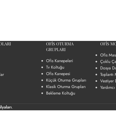
OLARI
OFIS OTURMA
OFIS MO
GRUPLARI
Ofis Mas
Ofis Kanepeleri
I
PERSONEL ÇALIŞMA
TOPLANTI MASASI
Çoklu Ça
MASALARI
Tv Koltuğu
Dosya Do
eri
Dikdörtgen Toplantı Masası
Ofis Kanepesi
lar
Toplantı 
2 Li Personel Çalışma Masaları
zümleri
Kare Toplantı Masası
Küçük Oturma Grupları
Vestiyer 
4 Lü Personel Çalışma Masaları
Klasik Oturma Grupları
Yardımcı
leri
Oval Toplantı Masası
Bekleme Koltuğu
mleri
U Toplantı Masası
Yuvarlak Toplantı Masası
lyaları
.
 Çözümleri