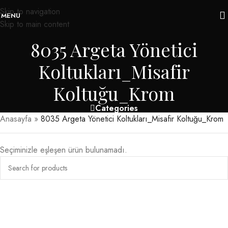
Skip to navigation
MENU
Skip to main content
8035 Argeta Yönetici
Koltukları_Misafir
Koltuğu_Krom
Categories
Anasayfa
»
8035 Argeta Yönetici Koltukları_Misafir Koltuğu_Krom
Seçiminizle eşleşen ürün bulunamadı.