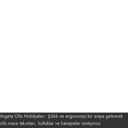
Argeta Ofis Mobilyaları: Şıklık ve ergonomiyi bir araya getirerek
ofis masa takımları, koltuklar ve kanepeler üretiyoruz.