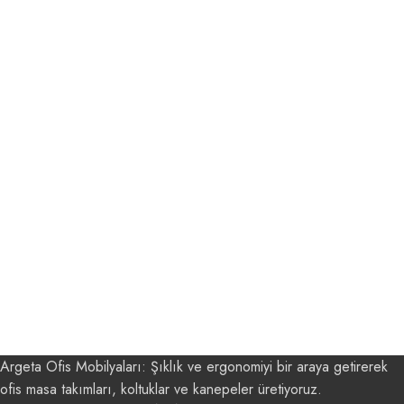
Argeta Ofis Mobilyaları: Şıklık ve ergonomiyi bir araya getirerek
ofis masa takımları, koltuklar ve kanepeler üretiyoruz.