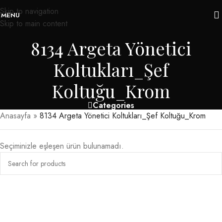
Skip to navigation
MENU
Skip to main content
8134 Argeta Yönetici
Koltukları_Şef
Koltuğu_Krom
Categories
Anasayfa
»
8134 Argeta Yönetici Koltukları_Şef Koltuğu_Krom
Seçiminizle eşleşen ürün bulunamadı.