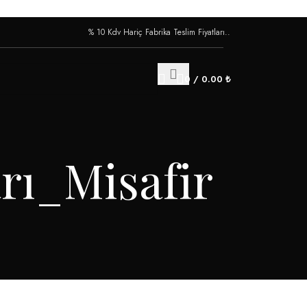
% 10 Kdv Hariç Fabrika Teslim Fiyatları..
0
/
0.00
₺
arı_Misafir