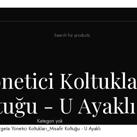
netici Koltukl
tuğu - U Ayaklı
Kategori yok
eta Yönetici Koltukları_Misafir Koltuğu - U Ayaklı