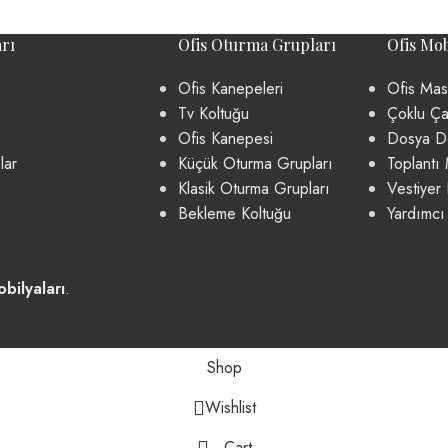
rı
Ofis Oturma Grupları
Ofis Mob
Ofis Kanepeleri
Ofis Mas
Tv Koltuğu
Çoklu Ça
Ofis Kanepesi
Dosya Do
lar
Küçük Oturma Grupları
Toplantı 
Klasik Oturma Grupları
Vestiyer 
Bekleme Koltuğu
Yardımcı
bilyaları
.
Shop
Wishlist
Cart