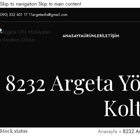
Skip to navigation
Skip to main content
+090) 532 401 17 11
argetaofis@gmail.com
ANASAYFA
ÜRÜNLER
İLETIŞIM
8232 Argeta Yö
Kol
Stock status
Anasayfa
»
8232 Arg